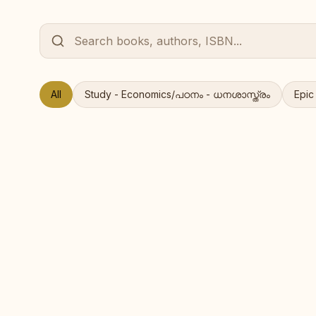
All
Study - Economics/പഠനം - ധനശാസ്ത്രം
Epi