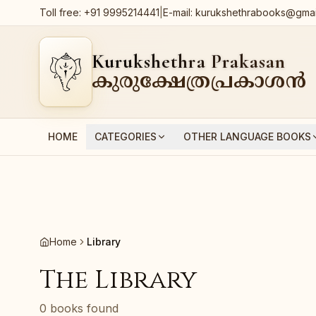
Toll free:
+91 9995214441
|
E-mail:
kurukshethrabooks@gmai
Kurukshethra Prakasan
കുരുക്ഷേത്രപ്രകാശൻ
HOME
CATEGORIES
OTHER LANGUAGE BOOKS
Home
Library
The Library
0 books found