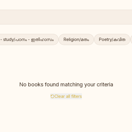
c - study/പഠനം - ഇതിഹാസം
Religion/മതം
Poetry/കവിത
No books found matching your criteria
Clear all filters