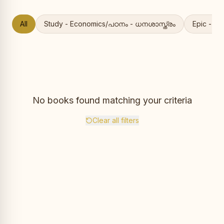
All
Study - Economics/പഠനം - ധനശാസ്ത്രം
Epic - 
No books found matching your criteria
Clear all filters